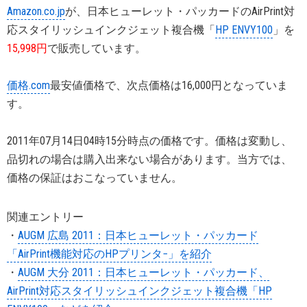
Amazon.co.jp
が、日本ヒューレット・パッカードのAirPrint対
応スタイリッシュインクジェット複合機「
HP ENVY100
」を
15,998円
で販売しています。
価格.com
最安値価格で、次点価格は16,000円となっていま
す。
2011年07月14日04時15分時点の価格です。価格は変動し、
品切れの場合は購入出来ない場合があります。当方では、
価格の保証はおこなっていません。
関連エントリー
・
AUGM 広島 2011：日本ヒューレット・パッカード
「AirPrint機能対応のHPプリンタ−」を紹介
・
AUGM 大分 2011：日本ヒューレット・パッカード、
AirPrint対応スタイリッシュインクジェット複合機「HP