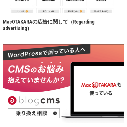
MacOTAKARAの広告に関して（Regarding
advertising）