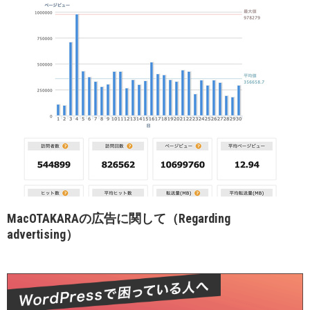
MacOTAKARAの広告に関して（Regarding
advertising）