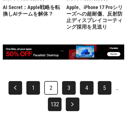
AI Secret：Apple戦略を転
Apple、iPhone 17 Proシリ
換しAIチームを解体？
ーズへの超耐傷、反射防
止ディスプレイコーティ
ング採用を見送り
1
2
3
4
5
…
132