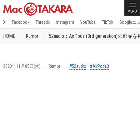
MENU
X
Facebook
Threads
Instagram
YouTube
TikTok
Google
HOME
Rumor
52audio：AirPods (3rd generation)の部
2020年11月05日(木)
Rumor
#52audio
#AirPods3