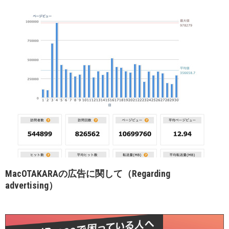
MacOTAKARAの広告に関して（Regarding
advertising）