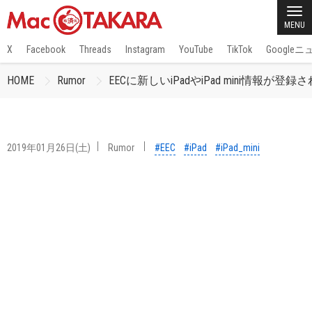
MENU
X
Facebook
Threads
Instagram
YouTube
TikTok
Google
HOME
Rumor
EECに新しいiPadやiPad mini情報が登
2019年01月26日(土)
Rumor
#EEC
#iPad
#iPad_mini