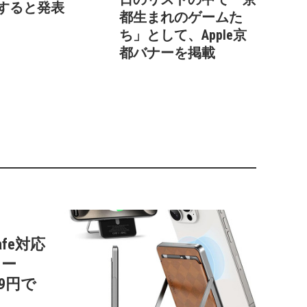
すると発表
都生まれのゲームた
ち」として、Apple京
都バナーを掲載
afe対応
リー
99円で