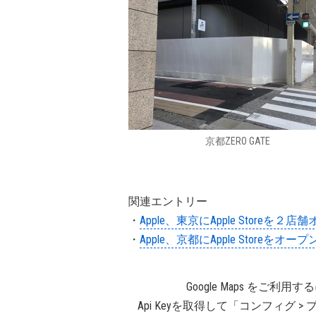
京都ZERO GATE
関連エントリー
・
Apple、東京にApple Storeを
・
Apple、京都にApple Storeをオー
Google Maps をご利用
Api Keyを取得して「コンフィグ > プロ