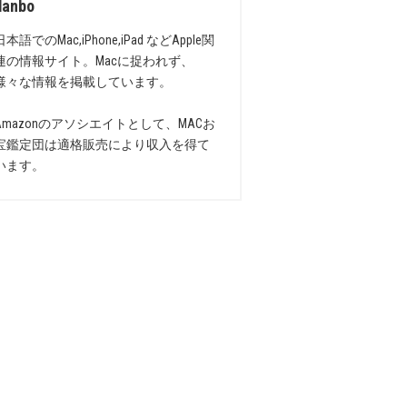
danbo
日本語でのMac,iPhone,iPad などApple関
連の情報サイト。Macに捉われず、
様々な情報を掲載しています。
Amazonのアソシエイトとして、MACお
宝鑑定団は適格販売により収入を得て
います。