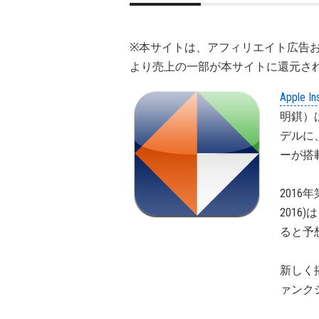
※本サイトは、アフィリエイト広告
より売上の一部が本サイトに還元さ
Apple In
明錤）は
デルに、
ーが搭
2016
2016)
ると予
新しく
ァンク