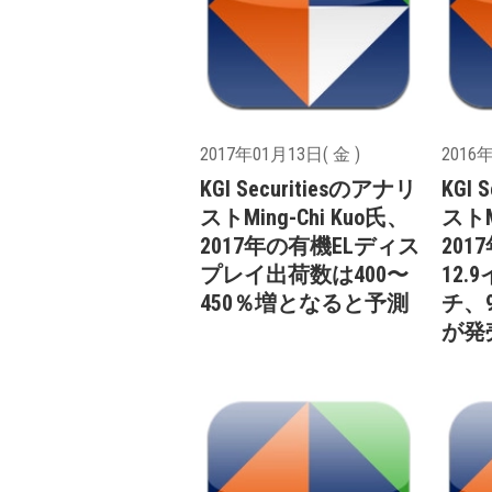
2017年01月13日( 金 )
2016年
KGI Securitiesのアナリ
KGI 
ストMing-Chi Kuo氏、
ストM
2017年の有機ELディス
201
プレイ出荷数は400〜
12.
450％増となると予測
チ、
が発