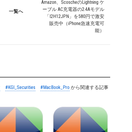
Amazon、ScoscheのLightning ケ
ーブル AC充電器の2.4Aモデル
一覧へ
「I2H12JPN」を580円で激安
販売中（iPhone急速充電可
能）
r
#KGI_Securities
#MacBook_Pro
から関連する記事