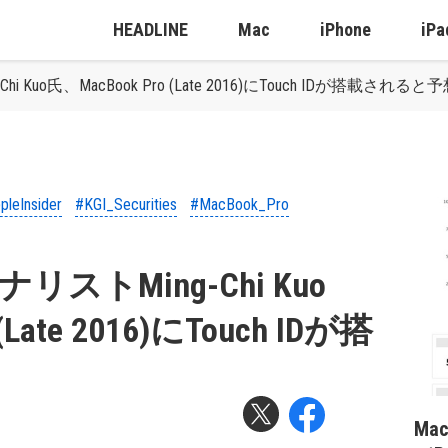
HEADLINE
Mac
iPhone
iPa
-Chi Kuo氏、MacBook Pro (Late 2016)にTouch IDが搭載されると
pleInsider
#KGI_Securities
#MacBook_Pro
のアナリストMing-Chi Kuo
(Late 2016)にTouch IDが搭
Ma