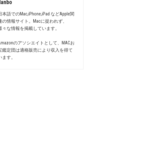
danbo
日本語でのMac,iPhone,iPad などApple関
連の情報サイト。Macに捉われず、
様々な情報を掲載しています。
Amazonのアソシエイトとして、MACお
宝鑑定団は適格販売により収入を得て
います。