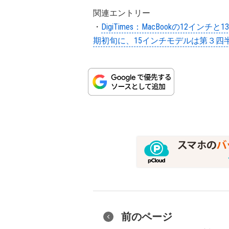
関連エントリー
・
DigiTimes：MacBookの12イ
期初旬に、15インチモデルは第３四
前のページ