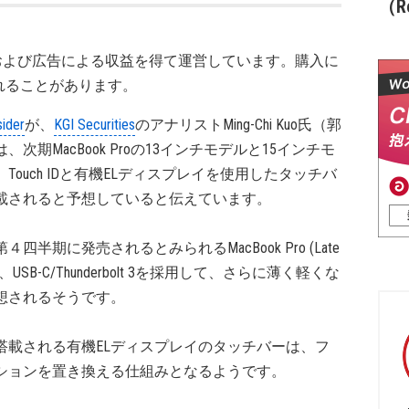
（Re
および広告による収益を得て運営しています。購入に
れることがあります。
sider
が、
KGI Securities
のアナリストMing-Chi Kuo氏（郭
、次期MacBook Proの13インチモデルと15インチモ
Touch IDと有機ELディスプレイを使用したタッチバ
載されると予想していると伝えています。
年第４四半期に発売されるとみられるMacBook Pro (Late
は、USB-C/Thunderbolt 3を採用して、さらに薄く軽くな
想されるそうです。
搭載される有機ELディスプレイのタッチバーは、フ
ションを置き換える仕組みとなるようです。