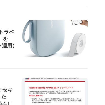
ートラベ
1」を
ン適用）
性とセキ
した
26.4.1」