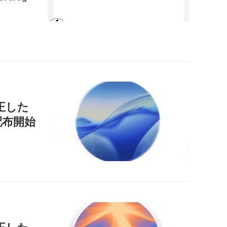
正した
」を配布開始