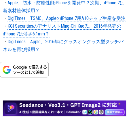
・
Apple、防水・防塵性能iPhoneを開発中？次期、iPhone 7は
新素材筐体採用？
・
DigiTimes：TSMC、AppleのiPhone 7用A10チップ生産を受注
・
KGI SecuritiesのアナリストMing-Chi Kuo氏、2016年発売の
iPhone 7は薄さ6.1mm？
・
DigiTimes：Apple、2016年にグラスオングラス型タッチパ
ネルを再び採用？