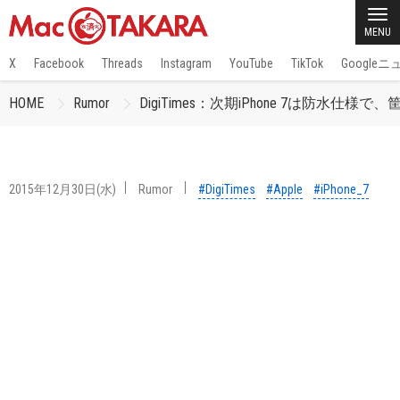
MENU
X
Facebook
Threads
Instagram
YouTube
TikTok
Google
HOME
Rumor
DigiTimes：次期iPhone 7は防水
2015年12月30日(水)
Rumor
#DigiTimes
#Apple
#iPhone_7