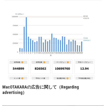
MacOTAKARAの広告に関して（Regarding
advertising）