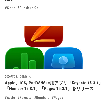
#Claris
#FileMakerGo
2026年08月06日( 木 )
Apple、iOS/iPadOS/Mac用アプリ「Keynote 15.3.1」
「Number 15.3.1」「Pages 15.3.1」をリリース
#Apple
#Keynote
#Numbers
#Pages