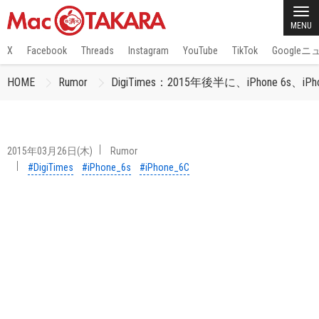
MENU
X
Facebook
Threads
Instagram
YouTube
TikTok
Google
HOME
Rumor
DigiTimes：2015年後半に、iPhone 6s、
2015年03月26日(木)
Rumor
#DigiTimes
#iPhone_6s
#iPhone_6C