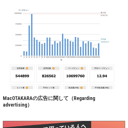
MacOTAKARAの広告に関して（Regarding
advertising）