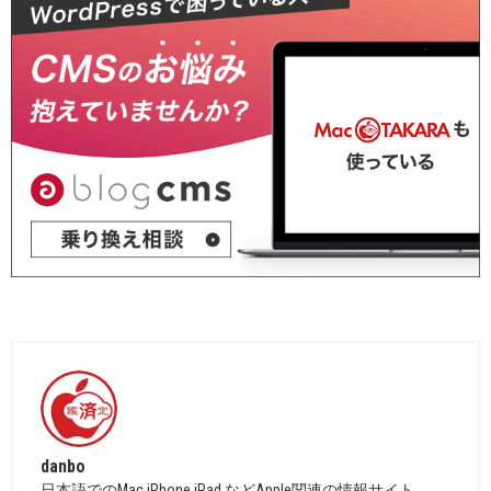
danbo
日本語でのMac,iPhone,iPad などApple関連の情報サイト。