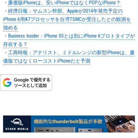
・
廉価版iPhoneは、安いiPhoneではなくPOPなiPhone？
・
經濟日報：サムスン幹部、Appleが2014年発売予定の
iPhone 6用A7プロセッサを台湾TSMCが受注したとの観測を
強める
・
Business Insider：iPhone 5Sとは別にiPhone 6プロトタイプが
存在する？
・
工商時報：アナリスト、ミドルレンジの新型iPhoneは、廉
価版ではなくローコストiPhoneだと予測