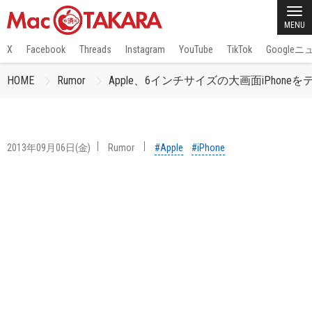
MENU
X
Facebook
Threads
Instagram
YouTube
TikTok
Google
HOME
Rumor
Apple、6インチサイズの大画面iPhone
2013年09月06日(金)
Rumor
#Apple
#iPhone