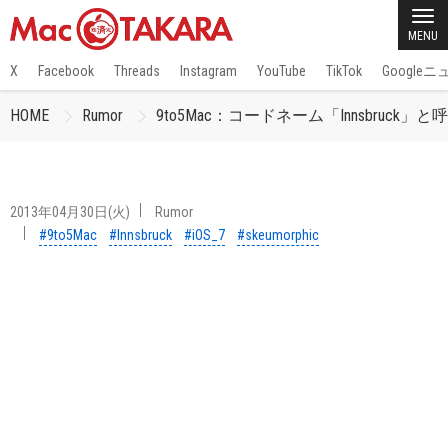
MENU
X
Facebook
Threads
Instagram
YouTube
TikTok
Google
HOME
Rumor
9to5Mac：コードネーム「Innsbruck
2013年04月30日(火)
Rumor
#9to5Mac
#Innsbruck
#iOS_7
#skeumorphic