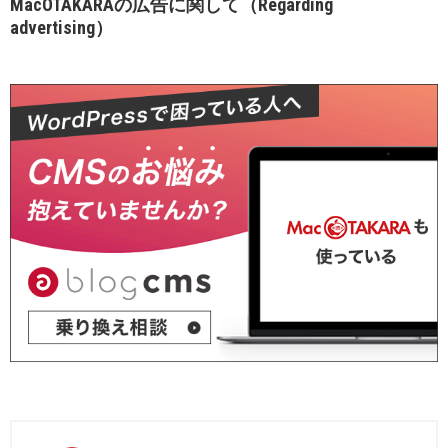
MacOTAKARAの広告に関して（Regarding
advertising）