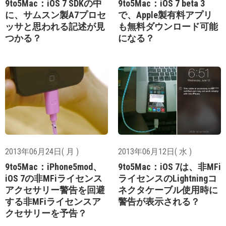
9to5Mac：iOS 7 SDKの中
9to5Mac：iOS 7 beta 3
に、サムスン製A7プロセ
で、Apple製有料アプリ
ッサと思われる記述が見
も無料ダウンロード可能
つかる？
になる？
2013年06月24日( 月 )
2013年06月12日( 水 )
9to5Mac：iPhone5mod、
9to5Mac：iOS 7は、非MFi
iOS 7の非MFiライセンス
ライセンスのLightningコ
アクセサリー警告を回避
ネクタケーブル使用時に
する非MFiライセンスア
警告が表示される？
クセサリーを予告？