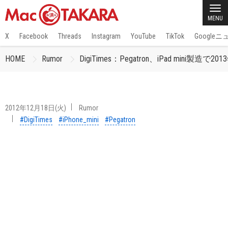
MENU
X
Facebook
Threads
Instagram
YouTube
TikTok
Google
HOME
Rumor
DigiTimes：Pegatron、iPad min
2012年12月18日(火)
Rumor
#DigiTimes
#iPhone_mini
#Pegatron