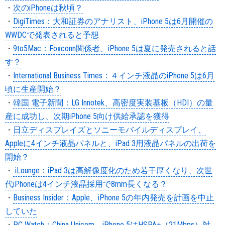
・
次のiPhoneは秋頃？
・
DigiTimes：大和証券のアナリスト、iPhone 5は6月開催の
WWDCで発表されると予想
・
9to5Mac：Foxconn関係者、iPhone 5は夏に発売されると話
す？
・
International Business Times：４インチ液晶のiPhone 5は6月
頃に生産開始？
・
韓国 電子新聞：LG Innotek、高密度実装基板（HDI）の量
産に成功し、次期iPhone 5向け供給承認を獲得
・
日立ディスプレイズとソニーモバイルディスプレイ、
Appleに4インチ液晶パネルと、iPad 3用液晶パネルの出荷を
開始？
・
iLounge：iPad 3は高解像度化のため若干厚くなり、次世
代iPhoneは4インチ液晶採用で8mm長くなる？
・
Business Insider：Apple、iPhone 5の年内発売を計画を中止
していた
・
PC Watch：China Unicom、iPhone 5はHSPA+（21Mbps）対