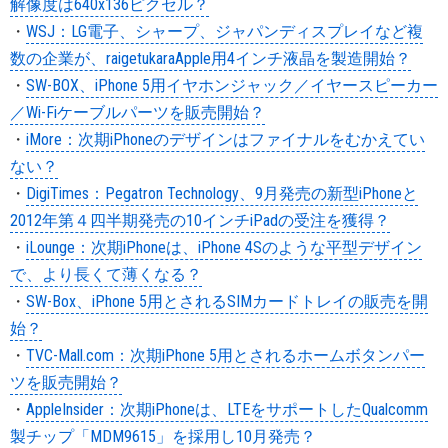
解像度は640x136ピクセル？
・
WSJ：LG電子、シャープ、ジャパンディスプレイなど複
数の企業が、raigetukaraApple用4インチ液晶を製造開始？
・
SW-BOX、iPhone 5用イヤホンジャック／イヤースピーカー
／Wi-Fiケーブルパーツを販売開始？
・
iMore：次期iPhoneのデザインはファイナルをむかえてい
ない？
・
DigiTimes：Pegatron Technology、9月発売の新型iPhoneと
2012年第４四半期発売の10インチiPadの受注を獲得？
・
iLounge：次期iPhoneは、iPhone 4Sのような平型デザイン
で、より長くて薄くなる？
・
SW-Box、iPhone 5用とされるSIMカードトレイの販売を開
始？
・
TVC-Mall.com：次期iPhone 5用とされるホームボタンパー
ツを販売開始？
・
AppleInsider：次期iPhoneは、LTEをサポートしたQualcomm
製チップ「MDM9615」を採用し10月発売？