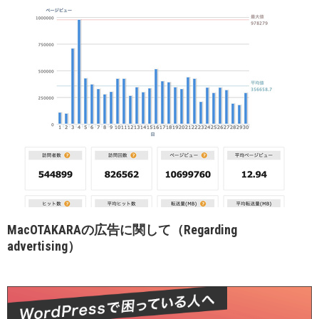
MacOTAKARAの広告に関して（Regarding
advertising）