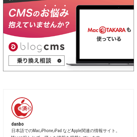
danbo
日本語でのMac,iPhone,iPad などApple関連の情報サイト。