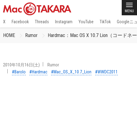
MENU
X
Facebook
Threads
Instagram
YouTube
TikTok
Google
HOME
Rumor
Hardmac：Mac OS X 10.7 Lion（コ
2010年10月16日(土)
Rumor
#Barolo
#Hardmac
#Mac_OS_X_10.7_Lion
#WWDC2011