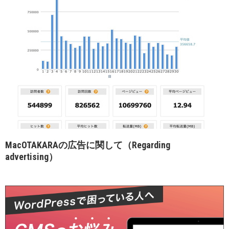
MacOTAKARAの広告に関して（Regarding
advertising）