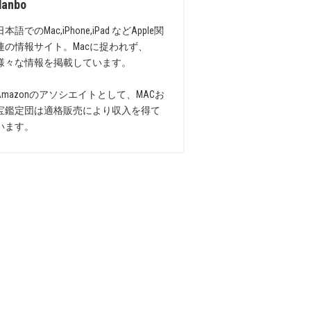
danbo
日本語でのMac,iPhone,iPad などApple関
連の情報サイト。Macに捉われず、
様々な情報を掲載しています。
Amazonのアソシエイトとして、MACお
宝鑑定団は適格販売により収入を得て
います。