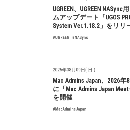
UGREEN、UGREEN NASyn
ムアップデート「UGOS PR
System Ver.1.18.2」をリ
#UGREEN
#NASync
2026年08月09日( 日 )
Mac Admins Japan、2026
に「Mac Admins Japan Meet
を開催
#MacAdminsJapan