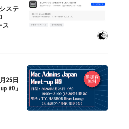
c用システ
O
リース
年8月25日
-up #0」