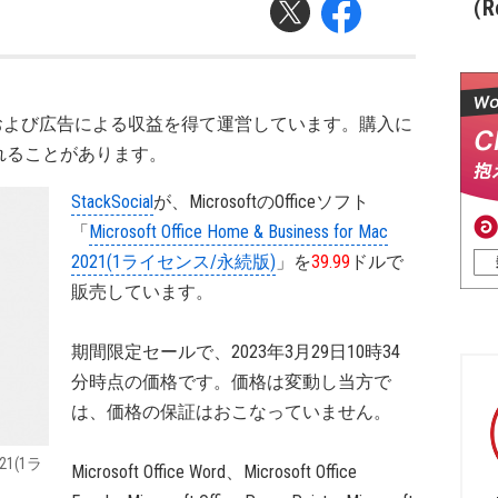
（Re
および広告による収益を得て運営しています。購入に
れることがあります。
StackSocial
が、MicrosoftのOfficeソフト
「
Microsoft Office Home & Business for Mac
2021(1ライセンス/永続版)
」を
39.99
ドルで
販売しています。
期間限定セールで、2023年3月29日10時34
分時点の価格です。価格は変動し当方で
は、価格の保証はおこなっていません。
2021(1ラ
Microsoft Office Word、Microsoft Office