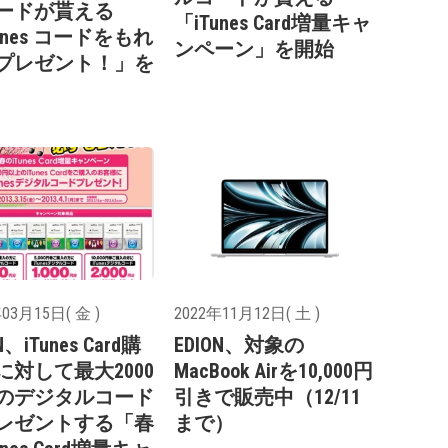
ードが貰える
「iTunes Card増量キャ
unes コードをもれ
ンペーン」を開始
プレゼント！」を
03月15日( 金 )
2022年11月12日( 土 )
N、iTunes Card購
EDION、対象の
に対して最大2000
MacBook Airを10,000円
のデジタルコード
引きで販売中（12/11
レゼントする「春
まで）