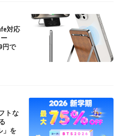
afe対応
リー
99円で
ソフトな
る
ール」を