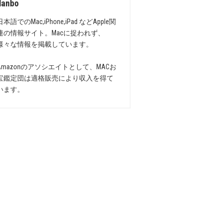
danbo
日本語でのMac,iPhone,iPad などApple関
連の情報サイト。Macに捉われず、
様々な情報を掲載しています。
Amazonのアソシエイトとして、MACお
宝鑑定団は適格販売により収入を得て
います。