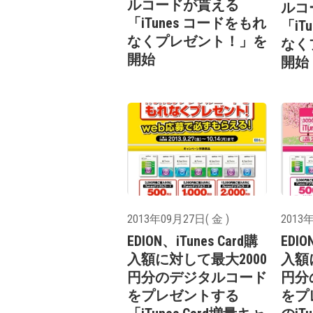
ルコードが貰える
ルコ
「iTunes コードをもれ
「iT
なくプレゼント！」を
なく
開始
開始
2013年09月27日( 金 )
2013年
EDION、iTunes Card購
EDIO
入額に対して最大2000
入額
円分のデジタルコード
円分
をプレゼントする
をプ