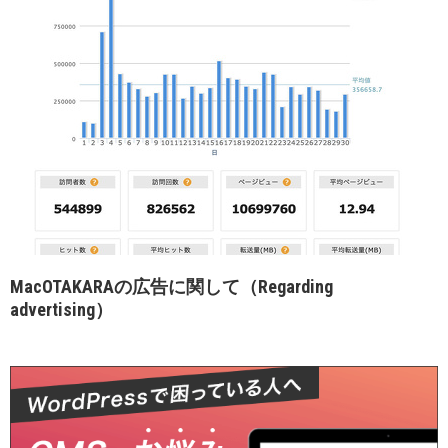
MacOTAKARAの広告に関して（Regarding
advertising）