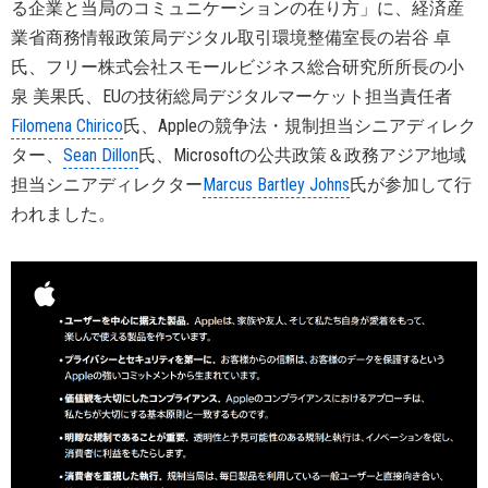
る企業と当局のコミュニケーションの在り方」に、経済産
業省商務情報政策局デジタル取引環境整備室長の岩谷 卓
氏、フリー株式会社スモールビジネス総合研究所所長の小
泉 美果氏、EUの技術総局デジタルマーケット担当責任者
Filomena Chirico
氏、Appleの競争法・規制担当シニアディレク
ター、
Sean Dillon
氏、Microsoftの公共政策＆政務アジア地域
担当シニアディレクター
Marcus Bartley Johns
氏が参加して行
われました。