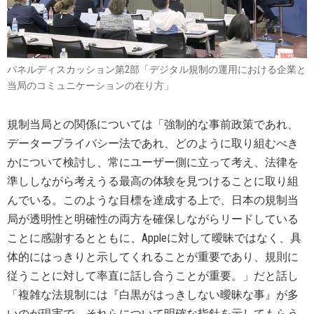
パネルディスカッション第2部「デジタル規制の運用における企業と
当局のコミュニケーションの在り方」
規制当局との関係については「強制的な事前政策であれ、
データープライバシー法であれ、どのように取り組むべき
かについて検討し、常にユーザー側に立って考え、法律を
準ししながら考えうる最高の体験を見つけることに取り組
んでいる。このような目標を達成する上で、日本の規制当
局が透明性と明確性の両方を確保しながらリードしている
ことに感謝するとともに、Appleに対して曖昧ではなく、具
体的にはっきりと示してくれることが重要であり、規則に
従うことに対して率直に話し合うことが重要。」だと話し
「複雑な法規制には『白黒がはっきしない曖昧な事』が多
いのが現実で、それらについて明確な指針を示してもらう