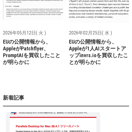
2026年05月12日( 火 )
2026年02月25日( 水 )
EUの公開情報から、
EUの公開情報から、
AppleがPatchflyer、
Appleが1人AIスタートア
PromptAIを買収したこと
ップinvrs.ioを買収したこ
が明らかに
とが明らかに
新着記事