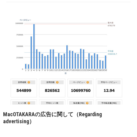
MacOTAKARAの広告に関して（Regarding
advertising）