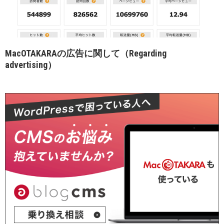
MacOTAKARAの広告に関して（Regarding
advertising）