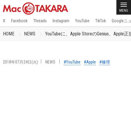
MENU
X
Facebook
Threads
Instagram
YouTube
TikTok
Google
HOME
NEWS
YouTubeに、Apple StoreのGen
2018年07月24日(火)
NEWS
#YouTube
#Apple
#修理