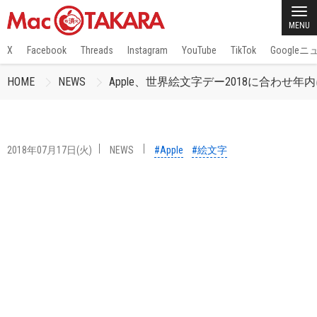
MENU
X
Facebook
Threads
Instagram
YouTube
TikTok
Google
HOME
NEWS
Apple、世界絵文字デー2018に合わ
2018年07月17日(火)
NEWS
#Apple
#絵文字