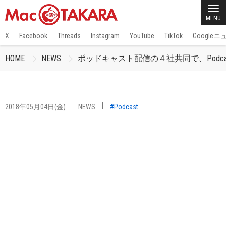
MENU
X
Facebook
Threads
Instagram
YouTube
TikTok
Google
HOME
NEWS
ポッドキャスト配信の４社共同で、Podcast
2018年05月04日(金)
NEWS
#Podcast