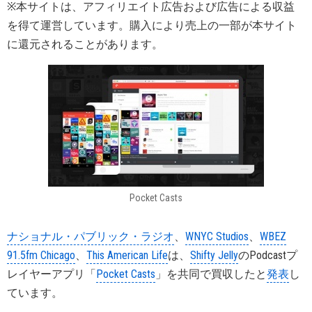
※本サイトは、アフィリエイト広告および広告による収益
を得て運営しています。購入により売上の一部が本サイト
に還元されることがあります。
Pocket Casts
ナショナル・パブリック・ラジオ
、
WNYC Studios
、
WBEZ
91.5fm Chicago
、
This American Life
は、
Shifty Jelly
のPodcastプ
レイヤーアプリ「
Pocket Casts
」を共同で買収したと
発表
し
ています。