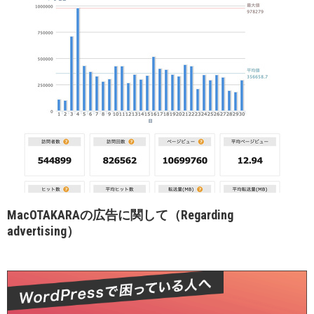
MacOTAKARAの広告に関して（Regarding
advertising）