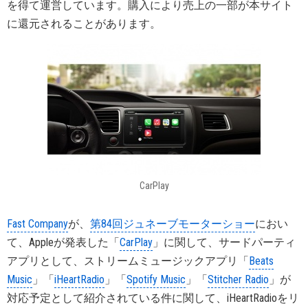
を得て運営しています。購入により売上の一部が本サイト
に還元されることがあります。
CarPlay
Fast Company
が、
第84回ジュネーブモーターショー
におい
て、Appleが発表した「
CarPlay
」に関して、サードパーティ
アプリとして、ストリームミュージックアプリ「
Beats
Music
」「
iHeartRadio
」「
Spotify Music
」「
Stitcher Radio
」が
対応予定として紹介されている件に関して、iHeartRadioをリ