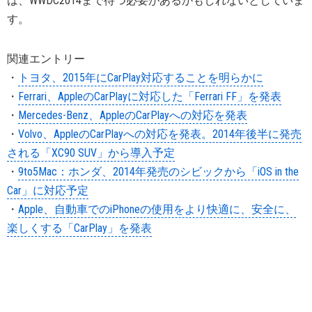
は、WWDC2014まで待つ必要があるかもしれないとしていま
す。
関連エントリー
・
トヨタ、2015年にCarPlay対応することを明らかに
・
Ferrari、AppleのCarPlayに対応した「Ferrari FF」を発表
・
Mercedes-Benz、AppleのCarPlayへの対応を発表
・
Volvo、AppleのCarPlayへの対応を発表。2014年後半に発売
される「XC90 SUV」から導入予定
・
9to5Mac：ホンダ、2014年発売のシビックから「iOS in the
Car」に対応予定
・
Apple、自動車でのiPhoneの使用をより快適に、安全に、
楽しくする「CarPlay」を発表