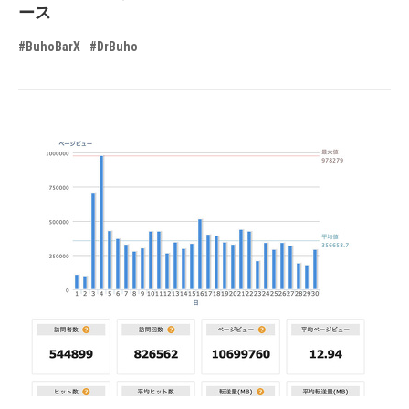
ース
#BuhoBarX
#DrBuho