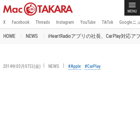
MENU
X
Facebook
Threads
Instagram
YouTube
TikTok
Google
HOME
NEWS
iHeartRadioアプリの社長、CarPlay
2014年03月07日(金)
NEWS
#Apple
#CarPlay