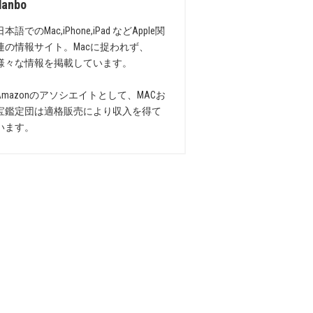
danbo
日本語でのMac,iPhone,iPad などApple関
連の情報サイト。Macに捉われず、
様々な情報を掲載しています。
Amazonのアソシエイトとして、MACお
宝鑑定団は適格販売により収入を得て
います。