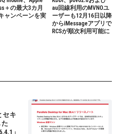
Q mobile、Apple
KDDI、povo2.0および
ness＋の最大3カ月
au回線利用のMVNOユ
キャンペーンを実
ーザーも12月16日以降
からiMessageアプリで
RCSが順次利用可能に
性とセキ
した
26.4.1」