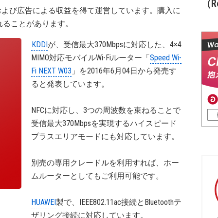
（Re
および広告による収益を得て運営しています。購入に
れることがあります。
KDDI
が、受信最大370Mbpsに対応した、4×4
MIMO対応モバイルWi-Fiルーター「
Speed Wi-
Fi NEXT W03
」を2016年6月04日から発売す
ると発表しています。
NFCに対応し、3つの周波数を束ねることで
受信最大370Mbpsを実現するハイスピード
プラスエリアモードにも対応しています。
別売の専用クレードルを利用すれば、ホー
ムルーターとしてもご利用可能です。
HUAWEI
製で、IEEE802.11ac接続とBluetoothテ
ザリング接続に対応しています。