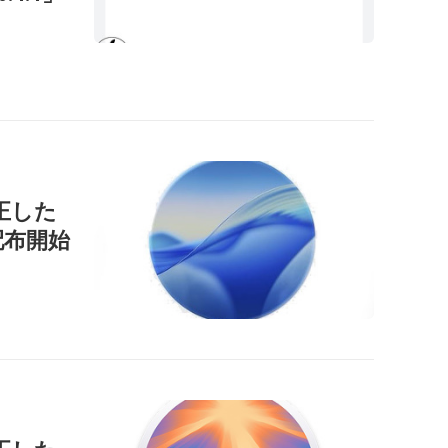
正した
」を配布開始