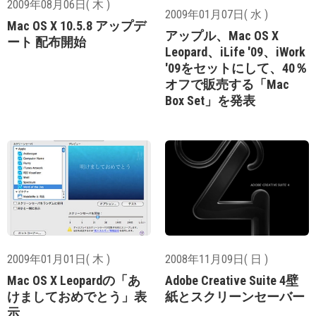
2009年08月06日( 木 )
2009年01月07日( 水 )
Mac OS X 10.5.8 アップデ
アップル、Mac OS X
ート 配布開始
Leopard、iLife '09、iWork
'09をセットにして、40％
オフで販売する「Mac
Box Set」を発表
2009年01月01日( 木 )
2008年11月09日( 日 )
Mac OS X Leopardの「あ
Adobe Creative Suite 4壁
けましておめでとう」表
紙とスクリーンセーバー
示