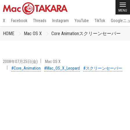
MENU
X
Facebook
Threads
Instagram
YouTube
TikTok
Google
HOME
Mac OS X
Core Animationスクリーンセーバー
2008年07月25日(金)
Mac OS X
#Core_Animation
#Mac_OS_X_Leopard
#スクリーンセーバー