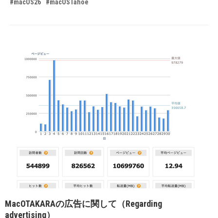
#macOS26
#macOSTahoe
MacOTAKARAの広告に関して（Regarding
advertising）