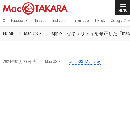
MENU
X
Facebook
Threads
Instagram
YouTube
TikTok
Google
HOME
Mac OS X
Apple、セキュリティを修正した「macOS 
2024年01月23日(火)
Mac OS X
#macOS_Monterey