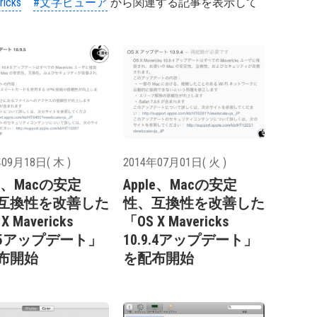
icks
#文字ビューア
から関連する記事を表示して
09月18日( 木 )
2014年07月01日( 火 )
le、Macの安定
Apple、Macの安定
互換性を改善した
性、互換性を改善した
X Mavericks
「OS X Mavericks
9.5アップデート」
10.9.4アップデート」
布開始
を配布開始