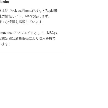
danbo
日本語でのMac,iPhone,iPad などApple関
連の情報サイト。Macに捉われず、
様々な情報を掲載しています。
Amazonのアソシエイトとして、MACお
宝鑑定団は適格販売により収入を得て
います。