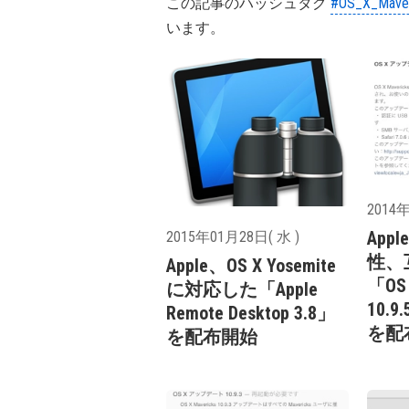
この記事のハッシュタグ
#OS_X_Maver
います。
2014年
App
2015年01月28日( 水 )
性、
Apple、OS X Yosemite
「OS 
に対応した「Apple
10.
Remote Desktop 3.8」
を配
を配布開始