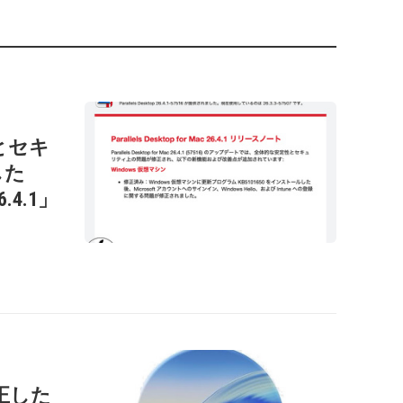
性とセキ
した
26.4.1」
正した