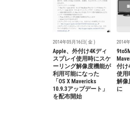
2014年05月16日( 金 )
2014年
Apple、外付け4Kディ
9to5
スプレイ使用時にスケ
Mave
ーリング解像度機能が
付け
利用可能になった
使用
「OS X Mavericks
解像
10.9.3アップデート」
に
を配布開始