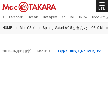
MENU
X
Facebook
Threads
Instagram
YouTube
TikTok
Google
HOME
Mac OS X
Apple、Safari 6.0.5を含んだ「OS X Moun
2013年06月05日(水)
Mac OS X
#Apple
#OS_X_Mountain_Lion