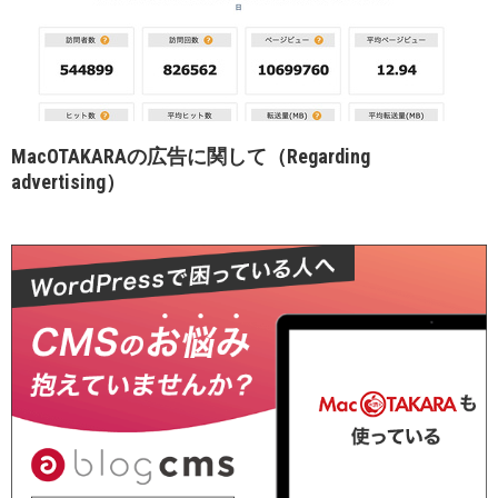
MacOTAKARAの広告に関して（Regarding
advertising）