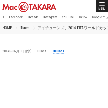
MENU
X
Facebook
Threads
Instagram
YouTube
TikTok
Google
HOME
iTunes
アイチューンズ、2014 FIFAワー
2014年06月11日(水)
iTunes
#iTunes