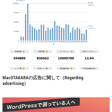
MacOTAKARAの広告に関して（Regarding
advertising）