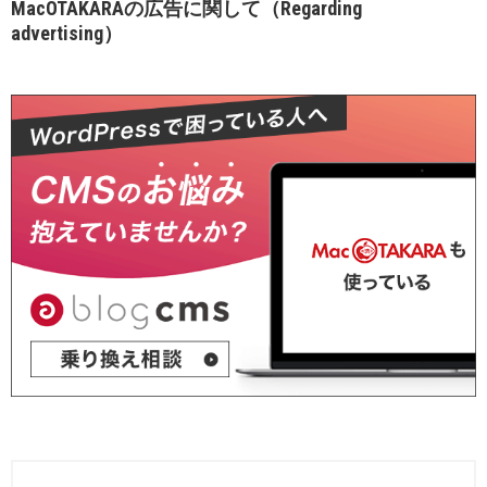
MacOTAKARAの広告に関して（Regarding
advertising）