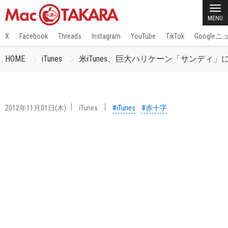
MENU
X
Facebook
Threads
Instagram
YouTube
TikTok
Google
HOME
iTunes
米iTunes、巨大ハリケーン「サンデ
2012年11月01日(木)
iTunes
#iTunes
#赤十字