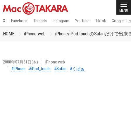
MENU
X
Facebook
Threads
Instagram
YouTube
TikTok
Google
HOME
iPhone web
iPhone/iPod touchのSafariだけ
2008年07月31日(木)
iPhone web
#iPhone
#iPod_touch
#Safari
#くぱぁ