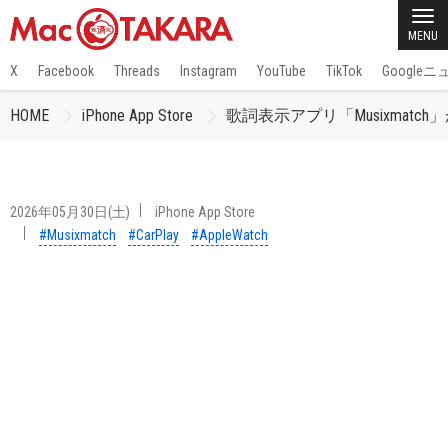
MENU
X
Facebook
Threads
Instagram
YouTube
TikTok
Google
HOME
iPhone App Store
歌詞表示アプリ「Musixmatch」
2026年05月30日(土)
iPhone App Store
#Musixmatch
#CarPlay
#AppleWatch