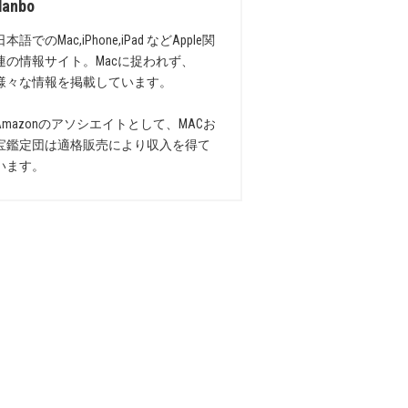
danbo
日本語でのMac,iPhone,iPad などApple関
連の情報サイト。Macに捉われず、
様々な情報を掲載しています。
Amazonのアソシエイトとして、MACお
宝鑑定団は適格販売により収入を得て
います。