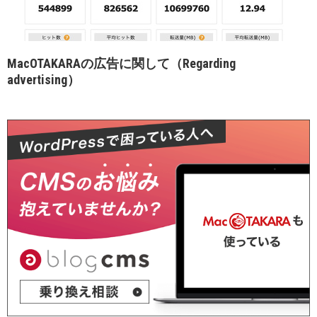
MacOTAKARAの広告に関して（Regarding
advertising）