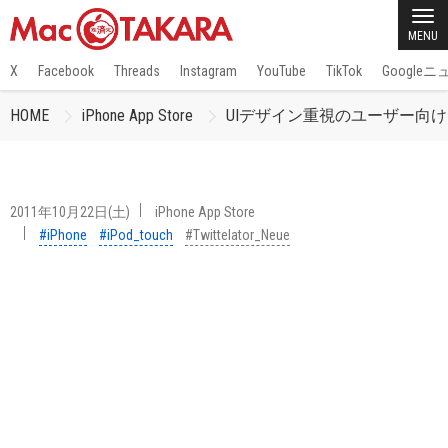
MENU
X
Facebook
Threads
Instagram
YouTube
TikTok
Google
HOME
iPhone App Store
UIデザイン重視のユーザー向け iOS 
2011年10月22日(土)
iPhone App Store
#iPhone
#iPod_touch
#Twittelator_Neue