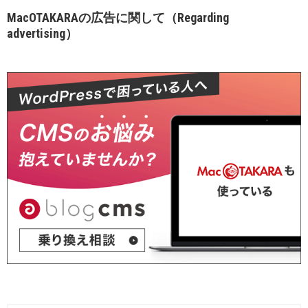
MacOTAKARAの広告に関して（Regarding
advertising）