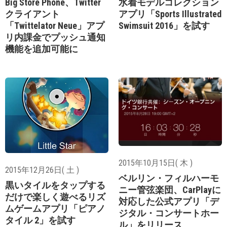
Big Store Phone、Twitter
水着モデルコレクション
クライアント
アプリ「Sports Illustrated
「Twittelator Neue」アプ
Swimsuit 2016」を試す
リ内課金でプッシュ通知
機能を追加可能に
2015年10月15日( 木 )
2015年12月26日( 土 )
ベルリン・フィルハーモ
黒いタイルをタップする
ニー管弦楽団、CarPlayに
だけで楽しく遊べるリズ
対応した公式アプリ「デ
ムゲームアプリ「ピアノ
ジタル・コンサートホー
タイル 2」を試す
ル」をリリース