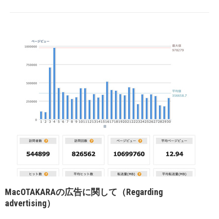
MacOTAKARAの広告に関して（Regarding
advertising）