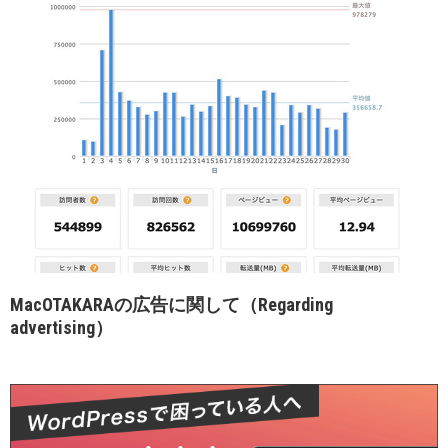
MacOTAKARAの広告に関して（Regarding
advertising）