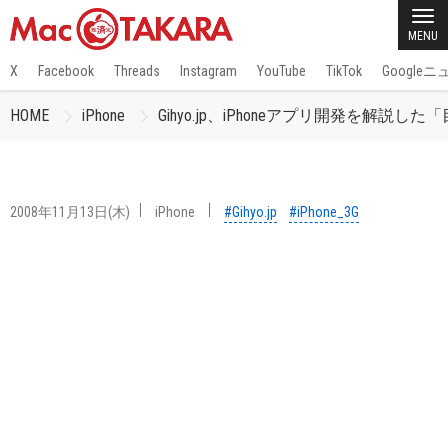
MENU
X
Facebook
Threads
Instagram
YouTube
TikTok
Google
HOME
iPhone
Gihyo.jp、iPhoneアプリ開発を解説
2008年11月13日(木)
iPhone
#Gihyo.jp
#iPhone_3G