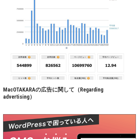
MacOTAKARAの広告に関して（Regarding
advertising）