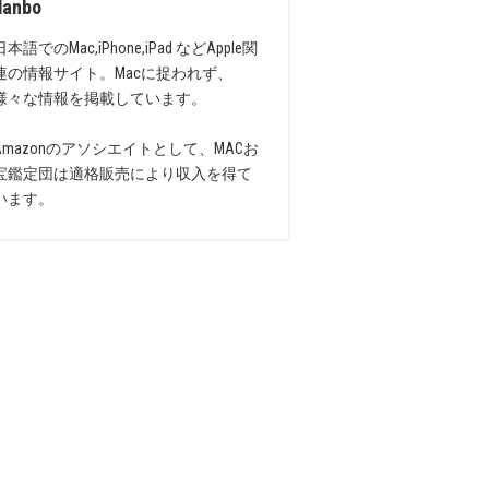
danbo
日本語でのMac,iPhone,iPad などApple関
連の情報サイト。Macに捉われず、
様々な情報を掲載しています。
Amazonのアソシエイトとして、MACお
宝鑑定団は適格販売により収入を得て
います。