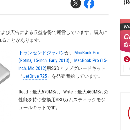
（Re
および広告による収益を得て運営しています。購入に
れることがあります。
トランセンドジャパン
が、
MacBook Pro
(Retina, 15-inch, Early 2013)
、
MacBook Pro (15-
inch, Mid 2012)
用SSDアップグレードキット
「
JetDrive 725
」を発売開始しています。
Read：最大570MB/s、Write：最大460MB/sの
性能を持つ交換用SSDガムスティックモジ
ュールキットです。