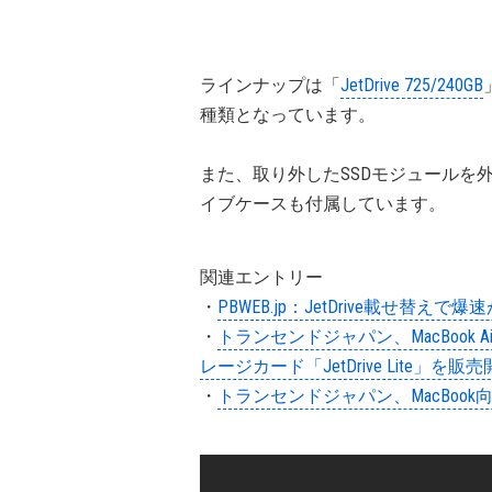
ラインナップは「
JetDrive 725/240GB
種類となっています。
また、取り外したSSDモジュールを外
イブケースも付属しています。
関連エントリー
・
PBWEB.jp：JetDrive載せ替えで爆速が
・
トランセンドジャパン、MacBook
レージカード「JetDrive Lite」を販
・
トランセンドジャパン、MacBook向