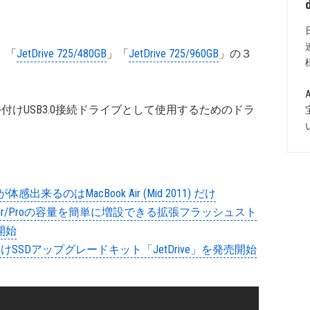
」「
JetDrive 725/480GB
」「
JetDrive 725/960GB
」の３
付けUSB3.0接続ドライブとして使用するためのドラ
体感出来るのはMacBook Air (Mid 2011) だけ
 Air/Proの容量を簡単に増設できる拡張フラッシュスト
売開始
けSSDアップグレードキット「JetDrive」を発売開始