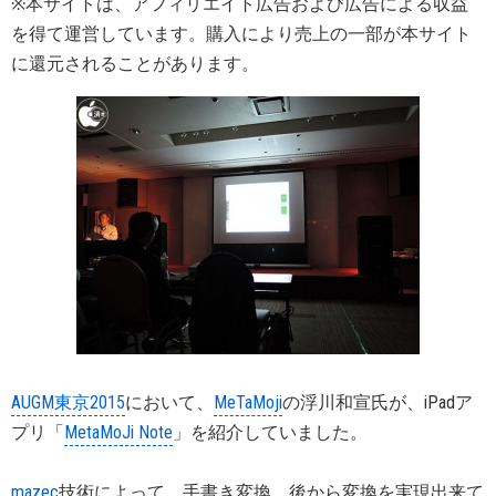
※本サイトは、アフィリエイト広告および広告による収益
を得て運営しています。購入により売上の一部が本サイト
に還元されることがあります。
AUGM東京2015
において、
MeTaMoji
の浮川和宣氏が、iPadア
プリ「
MetaMoJi Note
」を紹介していました。
mazec
技術によって、手書き変換、後から変換を実現出来て