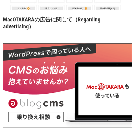
MacOTAKARAの広告に関して（Regarding
advertising）