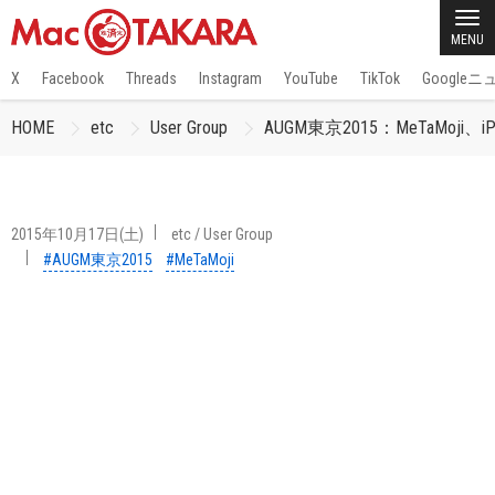
MENU
X
Facebook
Threads
Instagram
YouTube
TikTok
Google
HOME
etc
User Group
AUGM東京2015：MeTaMoji、
2015年10月17日(土)
etc
/
User Group
#AUGM東京2015
#MeTaMoji