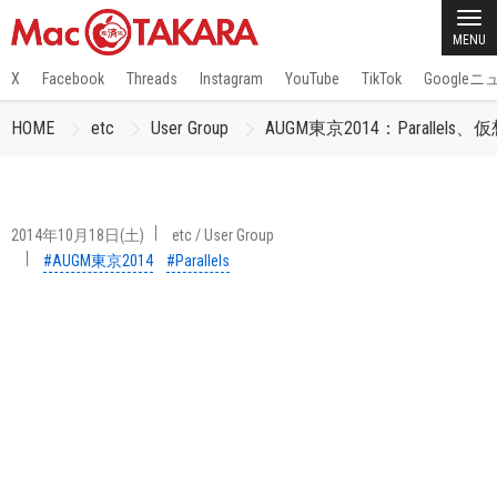
MENU
X
Facebook
Threads
Instagram
YouTube
TikTok
Google
HOME
etc
User Group
AUGM東京2014：Parallels、
2014年10月18日(土)
etc
/
User Group
#AUGM東京2014
#Parallels