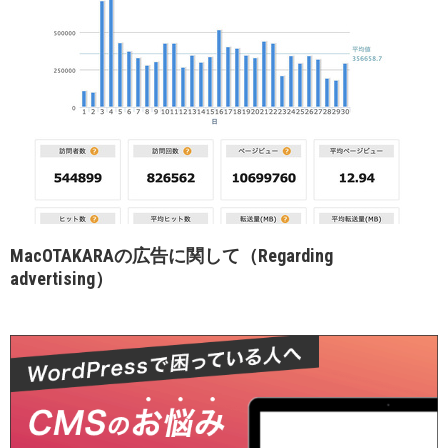
MacOTAKARAの広告に関して（Regarding
advertising）