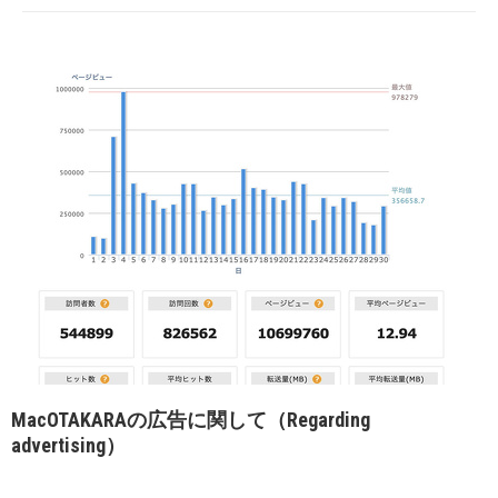
MacOTAKARAの広告に関して（Regarding
advertising）