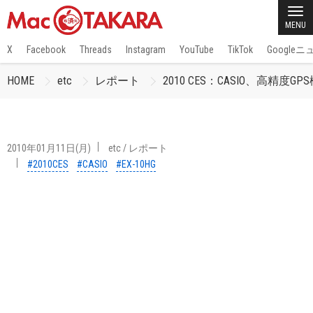
MENU
X
Facebook
Threads
Instagram
YouTube
TikTok
Google
HOME
etc
レポート
2010 CES：CASIO、高精度
2010年01月11日(月)
etc
/
レポート
#2010CES
#CASIO
#EX-10HG