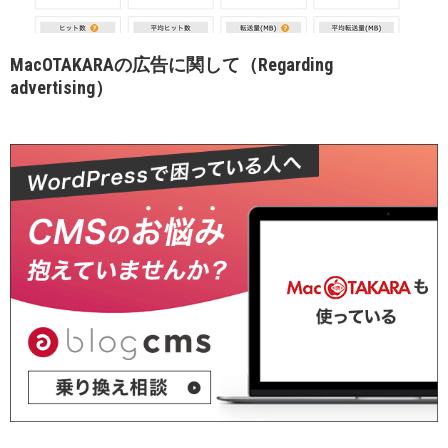
MacOTAKARAの広告に関して（Regarding
advertising）