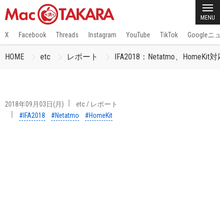
MENU
X
Facebook
Threads
Instagram
YouTube
TikTok
Google
HOME
etc
レポート
IFA2018：Netatmo、HomeK
2018年09月03日(月)
etc
/
レポート
#IFA2018
#Netatmo
#HomeKit