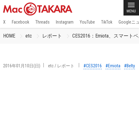
MENU
X
Facebook
Threads
Instagram
YouTube
TikTok
Google
HOME
etc
レポート
CES2016：Emiota、スマート
2016年01月10日(日)
etc
/
レポート
#CES2016
#Emiota
#Belty