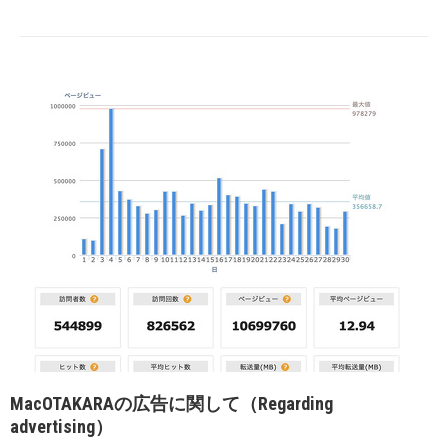
MacOTAKARAの広告に関して（Regarding
advertising）