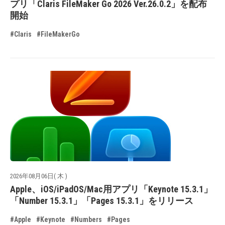
プリ「Claris FileMaker Go 2026 Ver.26.0.2」を配布
開始
#Claris
#FileMakerGo
2026年08月06日( 木 )
Apple、iOS/iPadOS/Mac用アプリ「Keynote 15.3.1」
「Number 15.3.1」「Pages 15.3.1」をリリース
#Apple
#Keynote
#Numbers
#Pages