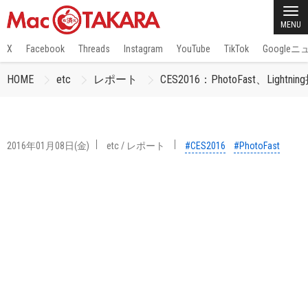
MENU
X
Facebook
Threads
Instagram
YouTube
TikTok
Google
HOME
etc
レポート
CES2016：PhotoFast、Ligh
2016年01月08日(金)
etc
/
レポート
#CES2016
#PhotoFast