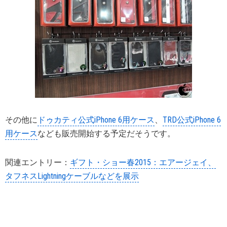
その他に
ドゥカティ公式iPhone 6用ケース
、
TRD公式iPhone 6
用ケース
なども販売開始する予定だそうです。
関連エントリー：
ギフト・ショー春2015：エアージェイ、
タフネスLightningケーブルなどを展示